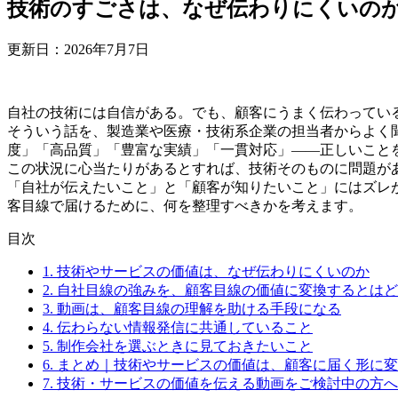
技術のすごさは、なぜ伝わりにくいの
更新日：2026年7月7日
自社の技術には自信がある。でも、顧客にうまく伝わってい
そういう話を、製造業や医療・技術系企業の担当者からよく
度」「高品質」「豊富な実績」「一貫対応」——正しいこと
この状況に心当たりがあるとすれば、技術そのものに問題が
「自社が伝えたいこと」と「顧客が知りたいこと」にはズレ
客目線で届けるために、何を整理すべきかを考えます。
目次
1.
技術やサービスの価値は、なぜ伝わりにくいのか
2.
自社目線の強みを、顧客目線の価値に変換するとはど
3.
動画は、顧客目線の理解を助ける手段になる
4.
伝わらない情報発信に共通していること
5.
制作会社を選ぶときに見ておきたいこと
6.
まとめ｜技術やサービスの価値は、顧客に届く形に変
7.
技術・サービスの価値を伝える動画をご検討中の方へ