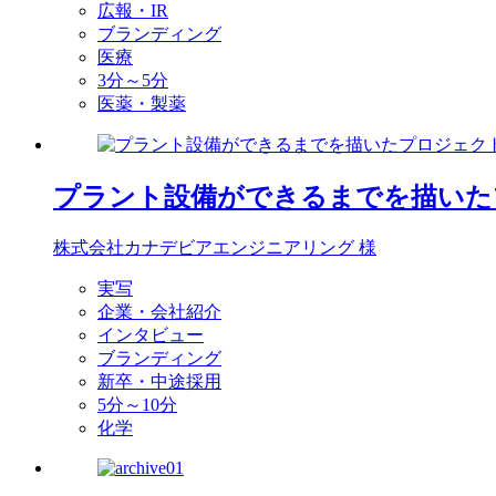
広報・IR
ブランディング
医療
3分～5分
医薬・製薬
プラント設備ができるまでを描いた
株式会社カナデビアエンジニアリング 様
実写
企業・会社紹介
インタビュー
ブランディング
新卒・中途採用
5分～10分
化学