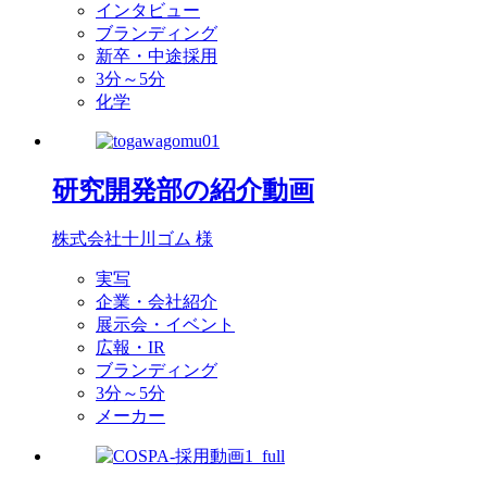
インタビュー
ブランディング
新卒・中途採用
3分～5分
化学
研究開発部の紹介動画
株式会社十川ゴム 様
実写
企業・会社紹介
展示会・イベント
広報・IR
ブランディング
3分～5分
メーカー