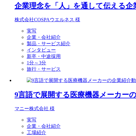
企業理念を「人」を通して伝える企
株式会社COSPAウエルネス 様
実写
企業・会社紹介
製品・サービス紹介
インタビュー
新卒・中途採用
1分～3分
旅行・サービス
9言語で展開する医療機器メーカー
マニー株式会社 様
実写
企業・会社紹介
工場紹介