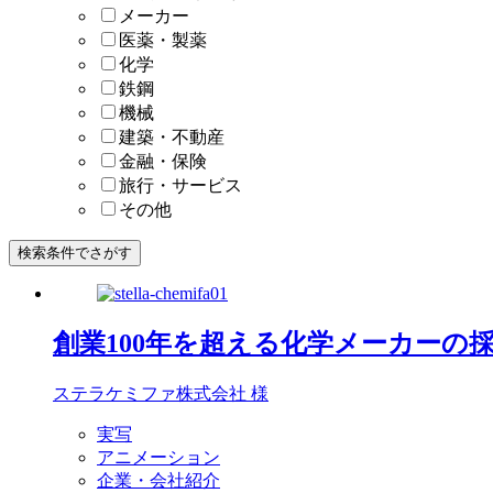
メーカー
医薬・製薬
化学
鉄鋼
機械
建築・不動産
金融・保険
旅行・サービス
その他
検索条件でさがす
創業100年を超える化学メーカーの
ステラケミファ株式会社 様
実写
アニメーション
企業・会社紹介