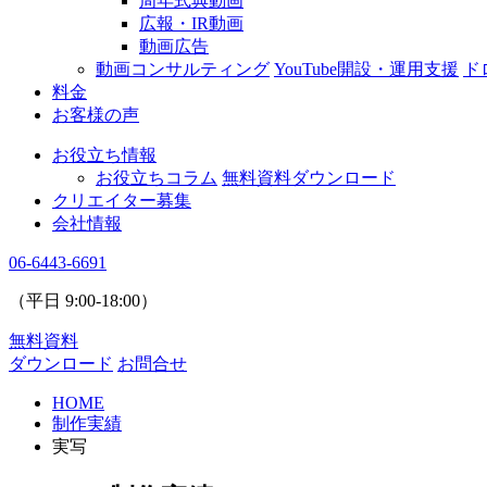
周年式典動画
広報・IR動画
動画広告
動画コンサルティング
YouTube開設・運用支援
ド
料金
お客様の声
お役立ち情報
お役立ちコラム
無料資料ダウンロード
クリエイター募集
会社情報
06-6443-6691
（平日
9:00
-
18:00
）
無料資料
ダウンロード
お問合せ
HOME
制作実績
実写