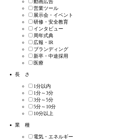
動画広告
営業ツール
展示会・イベント
研修・安全教育
インタビュー
周年式典
広報・IR
ブランディング
新卒・中途採用
医療
長 さ
1分以内
1分～3分
3分～5分
5分～10分
10分以上
業 種
電気・エネルギー