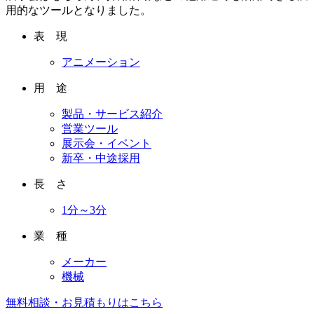
用的なツールとなりました。
表 現
アニメーション
用 途
製品・サービス紹介
営業ツール
展示会・イベント
新卒・中途採用
長 さ
1分～3分
業 種
メーカー
機械
無料相談・お見積もりはこちら