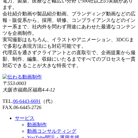
電力、製薬、医療など幅広い分野で500社以上の実績があり
ます。
会社紹介動画や製品紹介動画、ブランディング動画などの広
報・販促系から、採用、研修、コンプライアンスなどのイン
ナー系まで、社内外を問わず用途にあわせた最適なコンテン
ツを企画制作。
実写撮影はもちろん、イラストやアニメーション、3DCGま
で多彩な表現方法にも対応可能です。
代理店を通さずクライアントとの直取引で、企画提案から撮
影、制作、編集、収録にいたるまですべてのプロセスを一貫
対応できることが大きな特長です。
〒553-0003
大阪市福島区福島4-4-12
TEL.
06-6443-6691
（代）
FAX.06-6445-2726
サービス
動画制作
動画コンサルティング
YouTube開設・運用支援