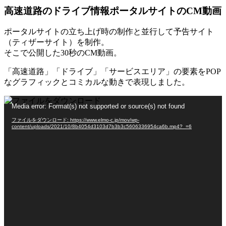
高速道路のドライブ情報ポータルサイトのCM動画
ポータルサイトの立ち上げ時の制作と並行して予告サイト
（ティザーサイト）を制作。
そこで公開した30秒のCM動画。
「高速道路」「ドライブ」「サービスエリア」の要素をPOP
なグラフィックとコミカルな動きで表現しました。
動
Media error: Format(s) not supported or source(s) not found
画
ファイルをダウンロード: https://www.elmo-c.jp/mov/wp-
プ
content/uploads/2021/10/8b4054d3103d7b3b3c5606336954ca6b.mp4?_=6
レ
ー
ヤ
ー