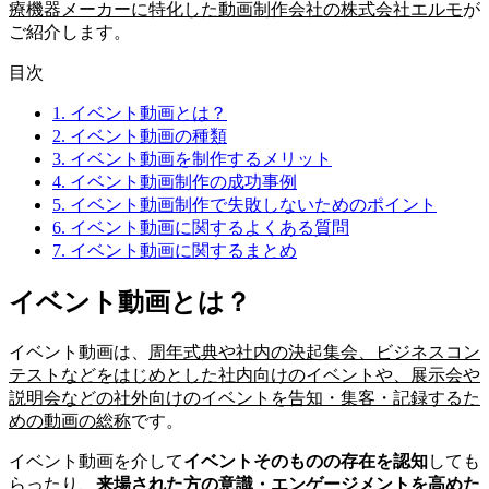
療機器メーカーに特化した動画制作会社の株式会社エルモ
が
ご紹介します。
目次
1.
イベント動画とは？
2.
イベント動画の種類
3.
イベント動画を制作するメリット
4.
イベント動画制作の成功事例
5.
イベント動画制作で失敗しないためのポイント
6.
イベント動画に関するよくある質問
7.
イベント動画に関するまとめ
イベント動画とは？
イベント動画は、
周年式典や社内の決起集会、ビジネスコン
テストなどをはじめとした社内向けのイベントや、展示会や
説明会などの社外向けのイベントを告知・集客・記録するた
めの動画の総称
です。
イベント動画を介して
イベントそのものの存在を認知
しても
らったり、
来場された方の意識・エンゲージメントを高めた