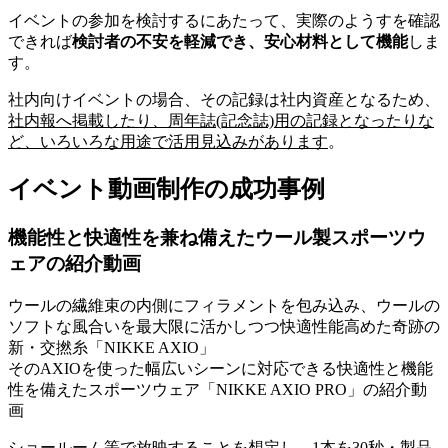
イベントの参加を検討するにあたって、実際のようすを確認
できれば
検討者の不安を軽減でき、安心材料として機能
しま
す。
社内向けイベントの場合、その記録は社内資産となるため、
社内報へ掲載したり、周年誌(記念誌)用の記録となったりな
ど、いろいろな用途で活用見込みがあります
。
イベント動画制作の成功事例
機能性と快適性を兼ね備えたウール製スポーツウ
ェアの紹介動画
ウールの繊維束の内側にフィラメントを包み込み、ウールの
ソフトな風合いを最大限に活かしつつ快適性能高めた奇跡の
新・交撚糸「NIKKE AXIO」
そのAXIOを使った幅広いシーンに対応できる快適性と機能
性を備えたスポーツウェア「NIKKE AXIO PRO」の紹介動
画
ショールーム等で放映することを想定し、1本を30秒・製品