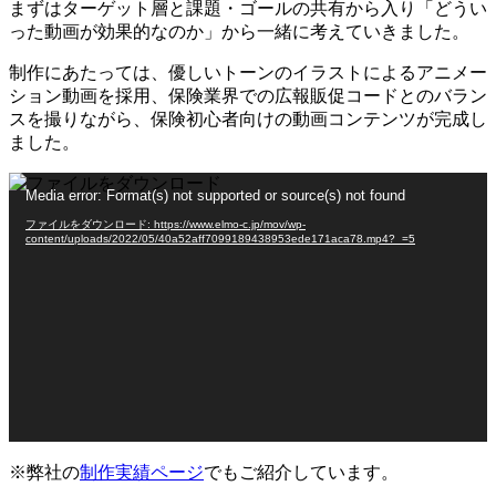
まずはターゲット層と課題・ゴールの共有から入り「どうい
った動画が効果的なのか」から一緒に考えていきました。
制作にあたっては、優しいトーンのイラストによるアニメー
ション動画を採用、保険業界での広報販促コードとのバラン
スを撮りながら、保険初心者向けの動画コンテンツが完成し
ました。
動
Media error: Format(s) not supported or source(s) not found
画
ファイルをダウンロード: https://www.elmo-c.jp/mov/wp-
プ
content/uploads/2022/05/40a52aff7099189438953ede171aca78.mp4?_=5
レ
ー
ヤ
ー
※弊社の
制作実績ページ
でもご紹介しています。