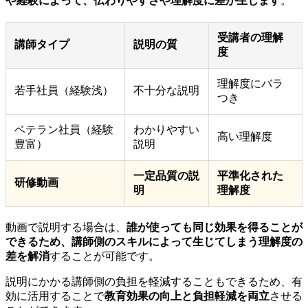
や経験によって、伝わりやすさや理解度に差が生じます
。
受講者の理解
講師タイプ
説明の質
度
理解度にバラ
若手社員（経験浅）
不十分な説明
つき
ベテラン社員（経験
わかりやすい
高い理解度
豊富）
説明
一定品質の説
平準化された
研修動画
明
理解度
動画で説明する場合は、
誰が使っても同じ効果を得ることが
できるため、講師側のスキルによって生じてしまう理解度の
差を解消
することが可能です。
説明にかかる講師側の負担を軽減することもできるため、有
効に活用することで
教育効果の向上と負担軽減を両立
させる