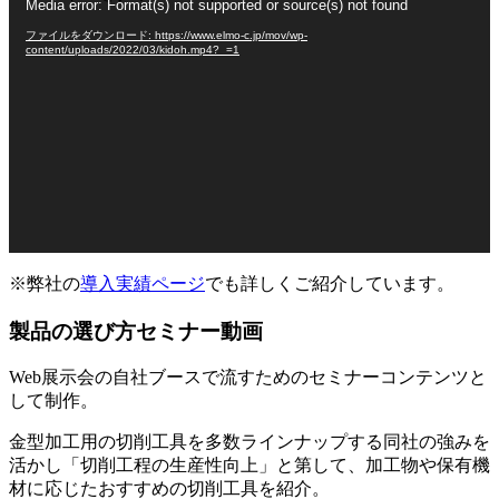
Media error: Format(s) not supported or source(s) not found
画
ファイルをダウンロード: https://www.elmo-c.jp/mov/wp-
プ
content/uploads/2022/03/kidoh.mp4?_=1
レ
ー
ヤ
ー
※弊社の
導入実績ページ
でも詳しくご紹介しています。
製品の選び方セミナー動画
Web展示会の自社ブースで流すためのセミナーコンテンツと
して制作。
金型加工用の切削工具を多数ラインナップする同社の強みを
活かし「切削工程の生産性向上」と第して、加工物や保有機
材に応じたおすすめの切削工具を紹介。