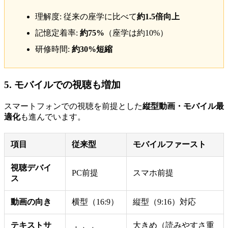
理解度: 従来の座学に比べて
約1.5倍向上
記憶定着率:
約75%
（座学は約10%）
研修時間:
約30%短縮
5. モバイルでの視聴も増加
スマートフォンでの視聴を前提とした
縦型動画・モバイル最
適化
も進んでいます。
項目
従来型
モバイルファースト
視聴デバイ
PC前提
スマホ前提
ス
動画の向き
横型（16:9）
縦型（9:16）対応
テキストサ
大きめ（読みやすさ重