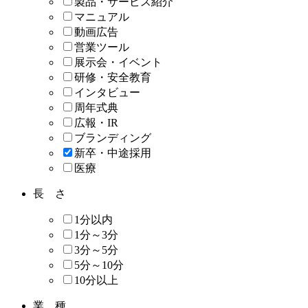
製品・サービス紹介
マニュアル
動画広告
営業ツール
展示会・イベント
研修・安全教育
インタビュー
周年式典
広報・IR
ブランディング
新卒・中途採用
医療
長 さ
1分以内
1分～3分
3分～5分
5分～10分
10分以上
業 種