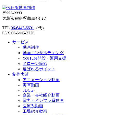
〒553-0003
大阪市福島区福島4-4-12
TEL.
06-6443-6691
（代）
FAX.06-6445-2726
サービス
動画制作
動画コンサルティング
YouTube開設・運用支援
ドローン撮影
選ばれるポイント
制作実績
アニメーション動画
実写動画
3DCG
企業・会社紹介動画
電力・インフラ系動画
医療系動画
工場紹介動画